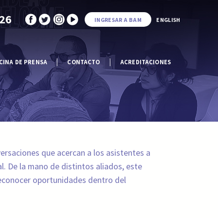
026
INGRESAR A BAM
ENGLISH
CINA DE PRENSA
CONTACTO
ACREDITACIONES
ersaciones que acercan a los asistentes a
al. De la mano de distintos aliados, este
 reconocer oportunidades dentro del