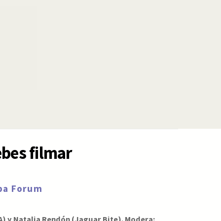
ebes filmar
rpa Forum
A) y Natalia Rendón (Jaguar Bite). Modera: