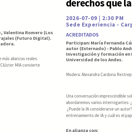
derechos que l
2026-07-09 | 2:30 PM
Sede Experiencia - Ca
), Valentina Romero (Los
ACREDITADOS
ajales (Futuro Digital).
Participan: María Fernanda Cá
zadora.
autor (Externado) - Pablo And
Investigación y formación en I
e más alianzas reales.
Universidad de los Andes.
 Clúster MIA convierte
Modera:
Alexandra Cardona Restrep
Una conversación imprescindible sobre
abordaremos varios interrogantes: ¿
¿Puede la IA considerarse un autor?
entrenamiento de IA y cuál es el pap
En alianza con: