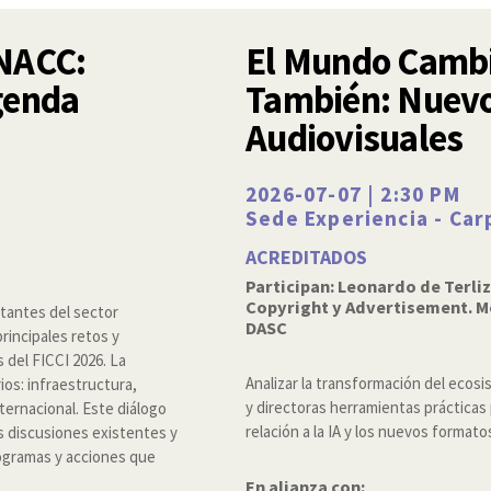
CNACC:
El Mundo Cambi
genda
También: Nuev
Audiovisuales
2026-07-07 | 2:30 PM
Sede Experiencia - Ca
ACREDITADOS
Participan: Leonardo de Terliz
Copyright y Advertisement. M
tantes del sector
DASC
rincipales retos y
 del FICCI 2026. La
Analizar la transformación del ecosi
ios: infraestructura,
y directoras herramientas prácticas
ernacional. Este diálogo
relación a la IA y los nuevos formato
s discusiones existentes y
rogramas y acciones que
En alianza con: