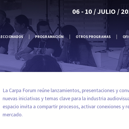
06 - 10 / JULIO / 2
LECCIONADOS
PROGRAMACIÓN
OTROS PROGRAMAS
OFI
La Carpa Forum reúne lanzamientos, presentaciones y conv
nuevas iniciativas y temas clave para la industria audiovisu
espacio invita a compartir procesos, activar conexiones y
mercado.