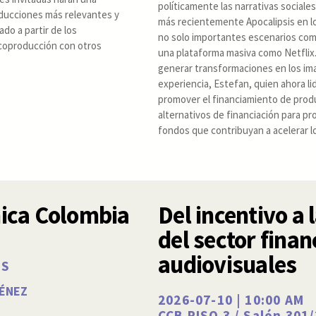
políticamente las narrativas sociales
oducciones más relevantes y
más recientemente Apocalipsis en lo
do a partir de los
no solo importantes escenarios como
 coproducción con otros
una plataforma masiva como Netflix.
generar transformaciones en los im
experiencia, Estefan, quien ahora lid
promover el financiamiento de produ
alternativos de financiación para pr
fondos que contribuyan a acelerar l
mica Colombia
Del incentivo a 
del sector finan
audiovisuales
RS
MÉNEZ
2026-07-10 | 10:00 AM
CCB PISO 3 / Salón 30