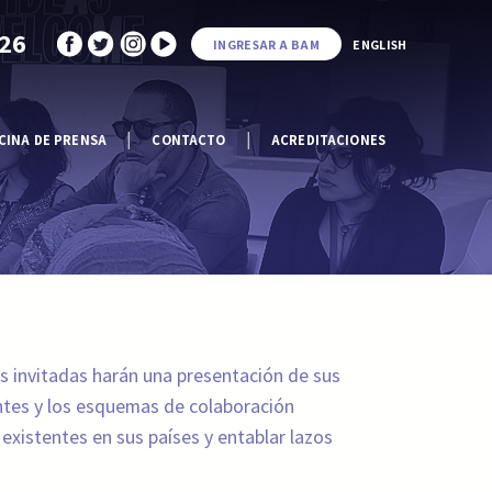
026
INGRESAR A BAM
ENGLISH
CINA DE PRENSA
CONTACTO
ACREDITACIONES
es invitadas harán una presentación de sus
antes y los esquemas de colaboración
existentes en sus países y entablar lazos