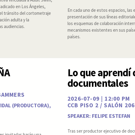
radicado en Los Ángeles,
En cada uno de estos espacios, las 
l tránsito del cortometraje
presentación de sus líneas editoria
ación adulta y la
los esquemas de colaboración intern
s audiencias.
mecanismos existentes en sus paíse
países.
ÑA
Lo que aprendí 
documentales
 BAMMERS
2026-07-09 | 12:00 PM
CCB PISO 2 / SALÓN 206
VIDAL (PRODUCTORA),
SPEAKER: FELIPE ESTEFAN
Tras ser productor ejecutivo de doc
es invitadas harán una