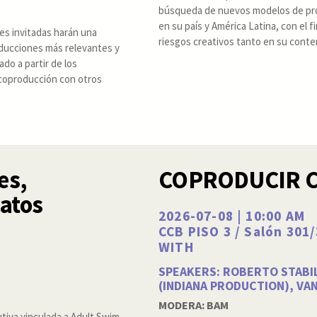
búsqueda de nuevos modelos de prod
en su país y América Latina, con el 
es invitadas harán una
riesgos creativos tanto en su cont
oducciones más relevantes y
do a partir de los
 coproducción con otros
es,
COPRODUCIR 
matos
2026-07-08 | 10:00 AM
CCB PISO 3 / Salón 30
WITH
SPEAKERS: ROBERTO STABIL
(INDIANA PRODUCTION), VA
MODERA: BAM
tiva vinculada a Adult Swim,