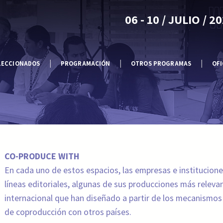
06 - 10 / JULIO / 2
LECCIONADOS
PROGRAMACIÓN
OTROS PROGRAMAS
OFI
CO-PRODUCE WITH
En cada uno de estos espacios, las empresas e institucion
líneas editoriales, algunas de sus producciones más relev
internacional que han diseñado a partir de los mecanismos 
de coproducción con otros países.