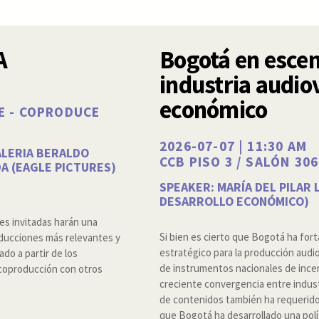
A
Bogotá en escena
industria audiov
económico
HE - COPRODUCE
2026-07-07 | 11:30 AM
ALERIA BERALDO
CCB PISO 3 / SALÓN 306
A (EAGLE PICTURES)
SPEAKER: MARÍA DEL PILAR 
DESARROLLO ECONÓMICO)
es invitadas harán una
Si bien es cierto que Bogotá ha for
oducciones más relevantes y
estratégico para la producción audio
do a partir de los
de instrumentos nacionales de incent
 coproducción con otros
creciente convergencia entre indust
de contenidos también ha requerido 
que Bogotá ha desarrollado una polí