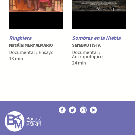
Ringhiera
Sombras en la Niebla
Natalia IMERY ALMARIO
Sara BAUTISTA
Documental / Ensayo
Documental /
Antropológico
18 min
24 min