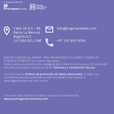
Calle 35 # 5 - 89
info@bogotamarket.com
Barrio La Merced
Bogotá D.C.
LA CASA DEL CINE
+57 310 805 9040
BOGOTÁ AUDIOVISUAL MARKET - BAM, PROIMÁGENES COLOMBIA Y CÁMARA DE
COMERCIO DE BOGOTÁ son marcas registradas.
Todos nuestros contenidos están protegidos por el derecho internacional. El uso de este
sitio web constituye la aceptación de los
Términos y condiciones de uso.
Consulte nuestra
Política de protección de datos personales
. Si desea usar
información que está publicada en este sitio, deberá citar siempre a
www.bogotamarket.com como fuente.
Encuentre más información sobre el audivisual colombiano en
www.proimagenescolombia.com