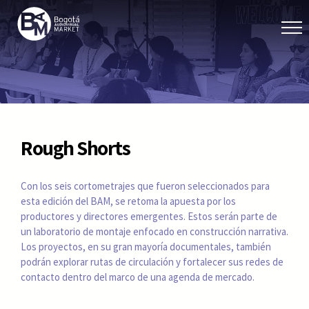
Rough Shorts
Con los seis cortometrajes que fueron seleccionados para
esta edición del BAM, se retoma la apuesta por los
productores y directores emergentes. Estos serán parte de
un laboratorio de montaje enfocado en construcción narrativa.
Los proyectos, en su gran mayoría documentales, también
podrán explorar rutas de circulación y fortalecer sus redes de
contacto dentro del marco de una agenda de mercado.