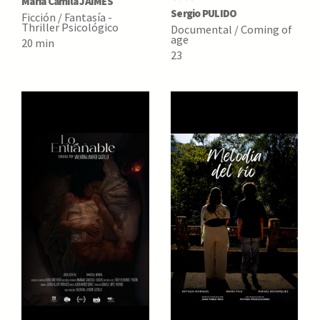
María Camila JAIMES
Sergio PULIDO
Ficción / Fantasía -
Thriller Psicológico
Documental / Coming of
age
20 min
23